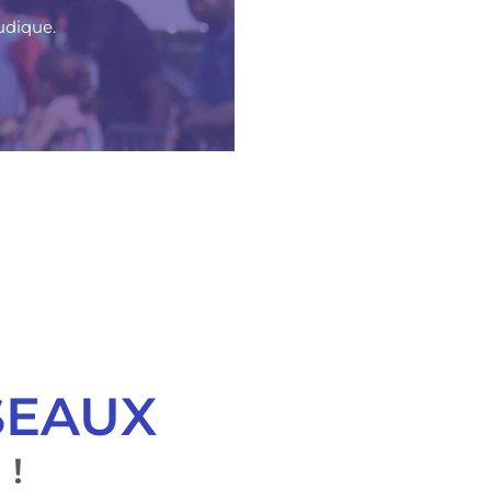
ludique.
SEAUX
 !