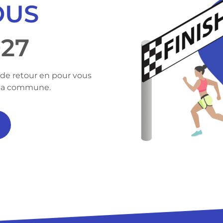
OUS
027
 de retour en pour vous
e la commune.