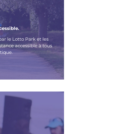
cessible.
ar le Lotto Park et les
stance accessible à tous
tique.