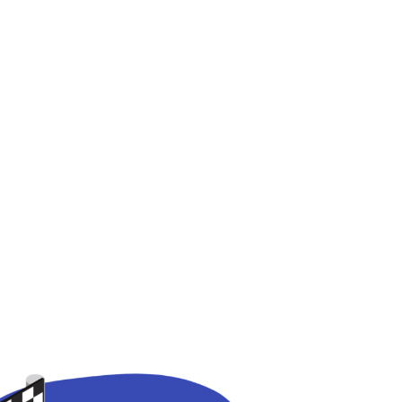
lle :
le Lotto Park,
.
ue.