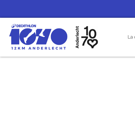
La 
7 & 1