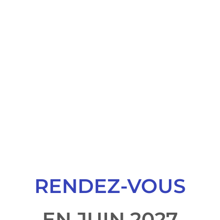
la piste d’athlétisme
Fame sans oublier
.
Un défi adapté à
tous les âges
et
tous les
niveaux de pratique.
RENDEZ-VOUS
EN JUIN 2027