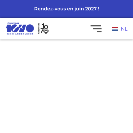
Rendez-vous en juin 2027 !
NL
7 & 12 KM
ANDERLECHT
Une course au coeur d’Anderlecht
traversant
les endroits mythiques de la
ville :
le Lotto Park, Neerpede, le Hall of